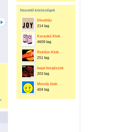
Hasonló közösségek
Divatház
214 tag
Karaoké Klub
4609 tag
Reklám Klub
251 tag
bajai horgászok
203 tag
Mosoly klub
404 tag
se