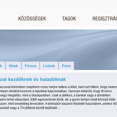
ók
Hírek
Fórum
Linkek
Friss
rat kezdőknek és haladóknak
baccarat körömben majdnem rossz helyre tettem a tétet, mert azt hittem, hogy neke
milyen döntést hoznom a lapokkal kapcsolatban. Gyorsan kiderült, hogy itt nincs
vagy megállás, mint a blackjackben: csak a játékos, a bankár vagy a döntetlen
re lehet választani. Ettől egyszerűnek tűnik, de a gyors tempó miatt könnyű több
tszani, mint eredetileg terveztem. A betmatch kaszinó felületét használom, amikor él
asztalt vagy a TV-játékok között található ...