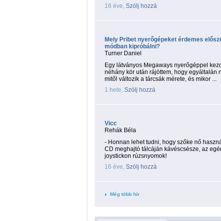
16 éve,
Szólj hozzá
Mely Pribet nyerőgépeket érdemes elős
módban kipróbálni?
Turner Daniel
Egy látványos Megaways nyerőgéppel kez
néhány kör után rájöttem, hogy egyáltalán 
mitől változik a tárcsák mérete, és mikor ...
1 hete,
Szólj hozzá
Vicc
Rehák Béla
- Honnan lehet tudni, hogy szőke nő haszná
CD meghajtó tálcáján kávéscsésze, az egér e
joystickon rúzsnyomok!
16 éve,
Szólj hozzá
Még több hír