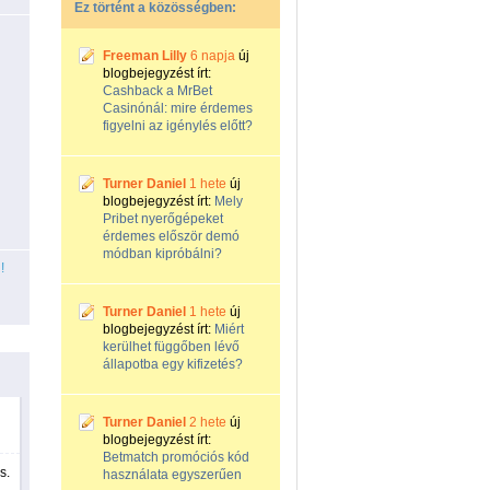
Ez történt a közösségben:
Freeman Lilly
6 napja
új
blogbejegyzést írt:
Cashback a MrBet
Casinónál: mire érdemes
figyelni az igénylés előtt?
Turner Daniel
1 hete
új
blogbejegyzést írt:
Mely
Pribet nyerőgépeket
érdemes először demó
módban kipróbálni?
!
Turner Daniel
1 hete
új
blogbejegyzést írt:
Miért
kerülhet függőben lévő
állapotba egy kifizetés?
Turner Daniel
2 hete
új
blogbejegyzést írt:
Betmatch promóciós kód
s.
használata egyszerűen