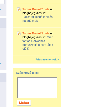
Turner Daniel
2 hete
új
a
blogbejegyzést írt:
Baccarat kezdőknek és
haladóknak
Turner Daniel
3 hete
új
blogbejegyzést írt:
Miért
fontos elolvasni a
bónuszfeltételeket játék
előtt?
Friss események »
se
Szólj hozzá te is!