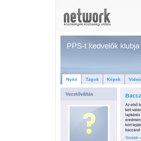
PPS-t kedvelők klubja
Nyitó
Tagok
Képek
Vide
Vezetőváltás
Bacca
Az első 
kell vala
lapkérés 
eredményé
kört lejá
baccarat 
Tovább