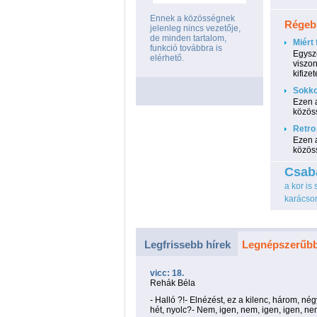
Ennek a közösségnek
Régebb
jelenleg nincs vezetője,
de minden tartalom,
Miért 
funkció továbbra is
Egysze
elérhető.
viszon
kifize
Sokkol
Ezen a
közös
Retro 
Ezen a
közös
Csab
a kor is
karácso
Legfrissebb hírek
Legnépszerűbb
vicc: 18.
Rehák Béla
- Halló ?!- Elnézést, ez a kilenc, három, nég
hét, nyolc?- Nem, igen, nem, igen, igen, n