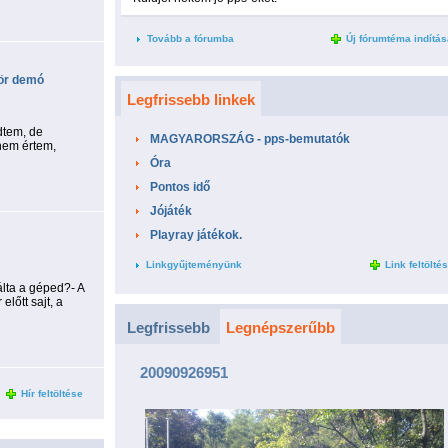
Tovább a fórumba
Új fórumtéma indítás
zör demó
Legfrissebb linkek
dtem, de
MAGYARORSZÁG - pps-bemutatók
nem értem,
Óra
Pontos idő
Jójáték
Playray játékok.
Linkgyűjteményünk
Link feltölté
lta a géped?- A
lőtt sajt, a
Legfrissebb
Legnépszerűbb
20090926951
Hír feltöltése