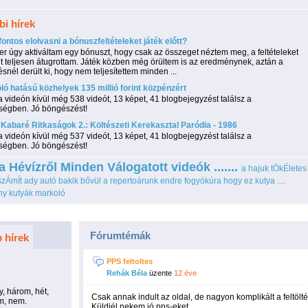
i hírek
fontos elolvasni a bónuszfeltételeket játék előtt?
r úgy aktiváltam egy bónuszt, hogy csak az összeget néztem meg, a feltételeket
t teljesen átugrottam. Játék közben még örültem is az eredménynek, aztán a
tésnél derült ki, hogy nem teljesítettem minden ...
ó hatású közhelyek 135 millió forint közpénzért
 videón kívül még 538 videót, 13 képet, 41 blogbejegyzést találsz a
ségben. Jó böngészést!
Kabaré Ritkaságok 2.: Költészeti Kerekasztal Paródia - 1986
 videón kívül még 537 videót, 13 képet, 41 blogbejegyzést találsz a
ségben. Jó böngészést!
a Hévízről
Minden
Válogatott videók .......
a hajuk tÖkÉletes 
 szÁmÍt
ady
autó
bakik
bővül a repertoárunk
endre
fogyókúra
hogy ez kutya ....
ny
kutyák
markoló
Fórumtémák
 hírek
PPS feltoltes
Rehák Béla
üzente
12 éve
y, három, hét,
Csak annak indult az oldal, de nagyon komplikált a feltölté
em, nem.
Küldjél nekem jó pps-eket.