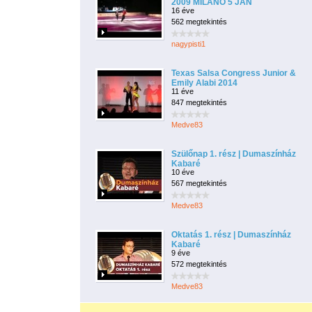
2009 MILANO 5 JAN
16 éve
562 megtekintés
nagypisti1
Texas Salsa Congress Junior &
Emily Alabi 2014
11 éve
847 megtekintés
Medve83
Szülőnap 1. rész | Dumaszínház
Kabaré
10 éve
567 megtekintés
Medve83
Oktatás 1. rész | Dumaszínház
Kabaré
9 éve
572 megtekintés
Medve83