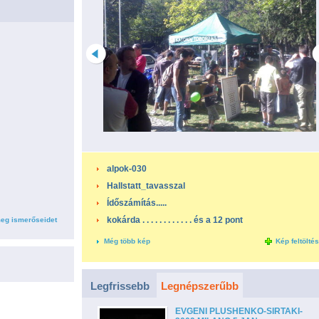
alpok-030
Hallstatt_tavasszal
Ídőszámítás.....
kokárda . . . . . . . . . . . . és a 12 pont
eg ismerőseidet
Még több kép
Kép feltölté
Legfrissebb
Legnépszerűbb
EVGENI PLUSHENKO-SIRTAKI-